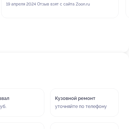
Бред какой то! Куда руководство то смотрит? Может
19 апреля 2024 Отзыв взят с сайта Zoon.ru
это оно на телефон отвечает? :-) В общем плохо. На
развал не советую!
звал
Кузовной ремонт
уб.
уточняйте по телефону