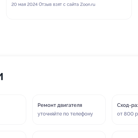
машина старая, 2006г.в. В Общем ехать сюда можно
20 мая 2024 Отзыв взят с сайта Zoon.ru
только если у вас чуть ли не новая машина из салона,
сотрудники не хотят работать
и
Ремонт двигателя
Сход-ра
уточняйте по телефону
от 800 р