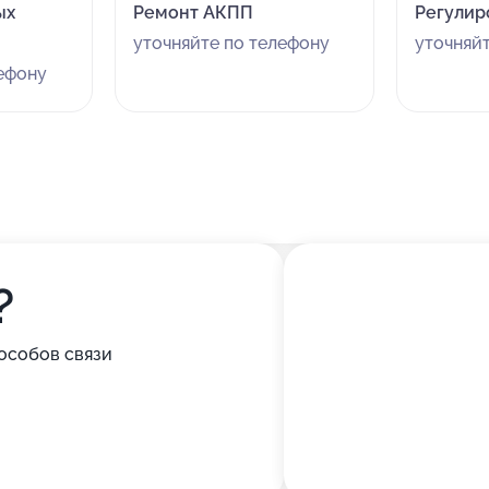
ых
Ремонт АКПП
Регулир
уточняйте по телефону
уточняй
лефону
?
особов связи